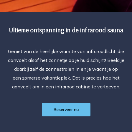
s kan de
e niet
oneren.
Ultieme ontspanning in de infrarood sauna
ieken
ische
s worden
Geniet van de heerlijke warmte van infraroodlicht, die
kt om
em
aanvoelt alsof het zonnetje op je huid schijnt! Beeld je
tie te
daarbij zelf de zonnestralen in en je waant je op
elen over
een zomerse vakantieplek. Dat is precies hoe het
drag van
aanvoelt om in een infrarood cabine te vertoeven.
zoeker op
site.
ing
Reserveer nu
ingcookies
 gebruikt
oekers te